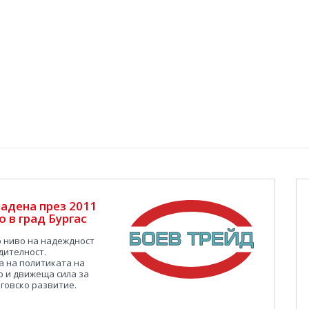
адена през 2011
 в град Бургас
о ниво на надеждност
дителност.
а на политиката на
о и движеща сила за
говско развитие.