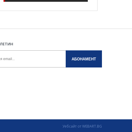
ЮЛЕТИН
АБОНАМЕНТ
Уебсайт от WEBART.BG