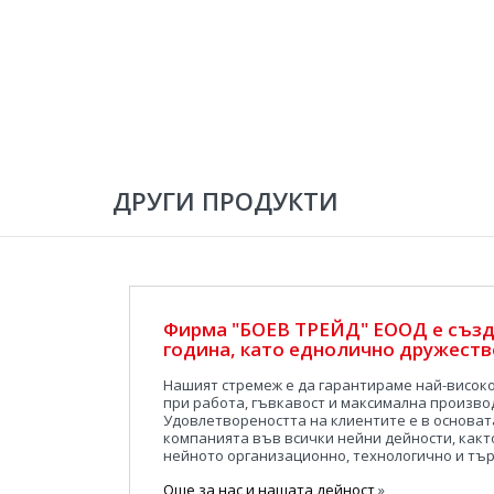
ДРУГИ ПРОДУКТИ
Фирма "БОЕВ ТРЕЙД" ЕООД е създ
година, като еднолично дружество
Нашият стремеж е да гарантираме най-висок
при работа, гъвкавост и максимална произво
Удовлетвореността на клиентите е в основат
компанията във всички нейни дейности, какт
нейното организационно, технологично и тър
Още за нас и нашата дейност
»